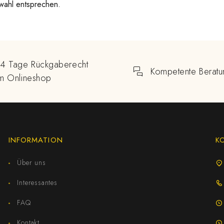
wahl entsprechen.
14 Tage Rückgaberecht
Kompetente Beratu
im Onlineshop
INFORMATION
K
Über uns
Interessantes
FAQ
Kontakt