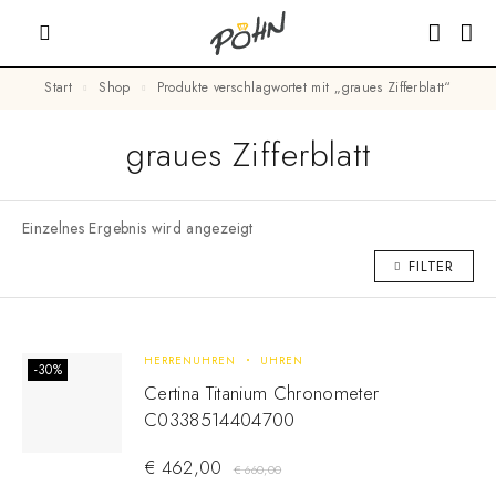
Start
Shop
Produkte verschlagwortet mit „graues Zifferblatt“
graues Zifferblatt
Einzelnes Ergebnis wird angezeigt
FILTER
HERRENUHREN
UHREN
-30%
Certina Titanium Chronometer
C0338514404700
€
462,00
€
660,00