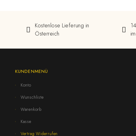
Kostenlose Lieferung in
14
Österreich
im
KUNDENMENÜ
Konto
Wunschliste
Warenkorb
Kasse
Vertrag Widerrufen