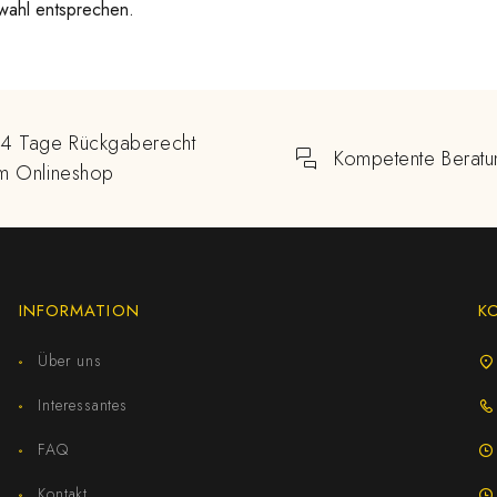
wahl entsprechen.
14 Tage Rückgaberecht
Kompetente Beratu
im Onlineshop
INFORMATION
K
Über uns
Interessantes
FAQ
Kontakt