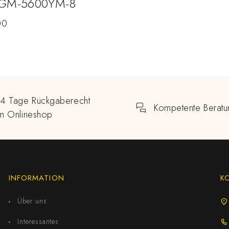
 GM-5600YM-8
00
14 Tage Rückgaberecht
Kompetente Beratu
im Onlineshop
INFORMATION
K
Über uns
Interessantes