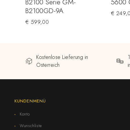
B2100 Serie GM-
5600
B2100GD-9A
€
249,
€
599,00
Kostenlose Lieferung in
Österreich
KUNDENMENÜ
Konto
Wunschliste