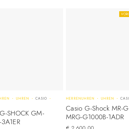
VOR
HREN
UHREN
CASIO
HERRENUHREN
UHREN
CAS
Casio G-Shock MR-G
 G-SHOCK GM-
MRG-G1000B-1ADR
-3A1ER
€
2.600,00