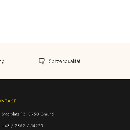
ng
Spitzenqualität
ONTAKT
Stadtplatz 13, 3950 Gmünd
+43 / 2852 / 54225