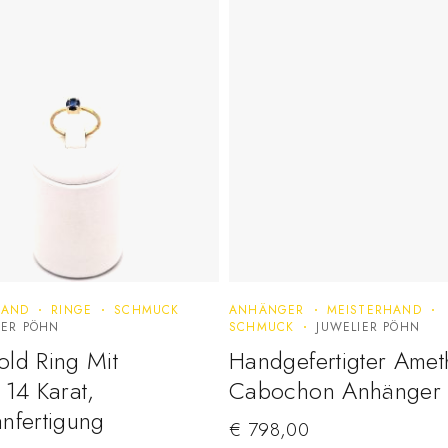
HAND
RINGE
SCHMUCK
ANHÄNGER
MEISTERHAND
IER PÖHN
SCHMUCK
JUWELIER PÖHN
ld Ring Mit
Handgefertigter Amet
 14 Karat,
Cabochon Anhänger
nfertigung
€
798,00