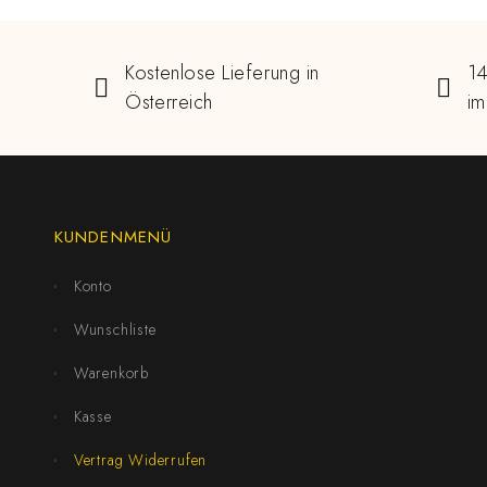
Kostenlose Lieferung in
14
Österreich
im
KUNDENMENÜ
Konto
Wunschliste
Warenkorb
Kasse
Vertrag Widerrufen