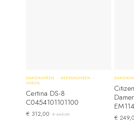
DAMENUHREN
HERRENUHREN
DAMENUH
UHREN
Citize
Certina DS-8
Damen
C0454101101100
EM114
€
312,00
€
445,00
€
249,