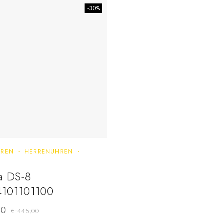
-30%
REN
HERRENUHREN
a DS-8
101101100
00
€
445,00