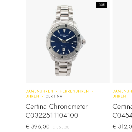
-30%
DAMENUHREN
HERRENUHREN
DAMENUH
UHREN
CERTINA
UHREN
Certina Chronometer
Certin
C0322511104100
C0454
€
396,00
€
312,
€
565,00