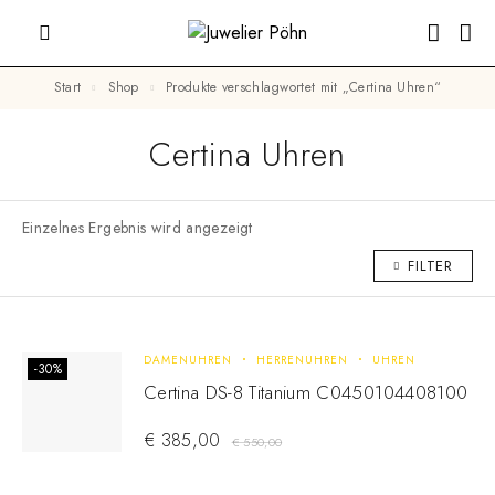
Start
Shop
Produkte verschlagwortet mit „Certina Uhren“
Certina Uhren
Einzelnes Ergebnis wird angezeigt
FILTER
DAMENUHREN
HERRENUHREN
UHREN
-30%
Certina DS-8 Titanium C0450104408100
€
385,00
€
550,00