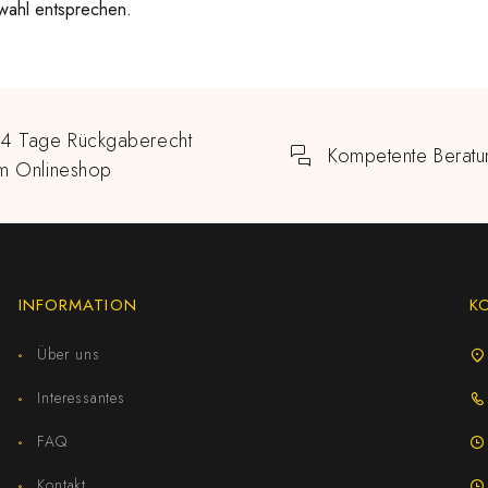
wahl entsprechen.
14 Tage Rückgaberecht
Kompetente Beratu
im Onlineshop
INFORMATION
K
Über uns
Interessantes
FAQ
Kontakt