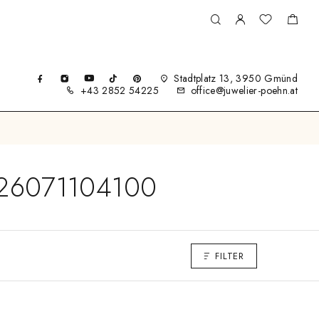
Stadtplatz 13, 3950 Gmünd
+43 2852 54225
office@juwelier-poehn.at
0326071104100
FILTER