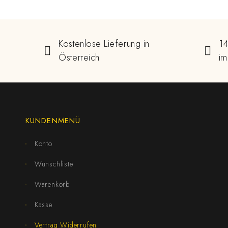
Kostenlose Lieferung in
14
Österreich
im
KUNDENMENÜ
Konto
Wunschliste
Warenkorb
Kasse
Vertrag Widerrufen