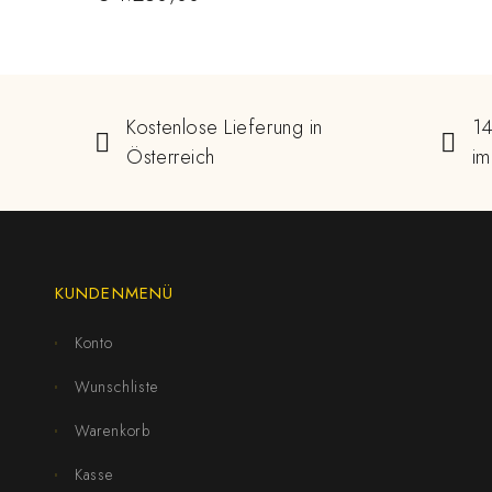
Kostenlose Lieferung in
14
Österreich
im
KUNDENMENÜ
Konto
Wunschliste
Warenkorb
Kasse