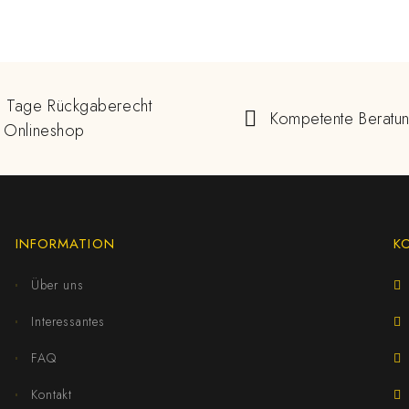
 Tage Rückgaberecht
Kompetente Beratu
 Onlineshop
INFORMATION
K
Über uns
Interessantes
FAQ
Kontakt