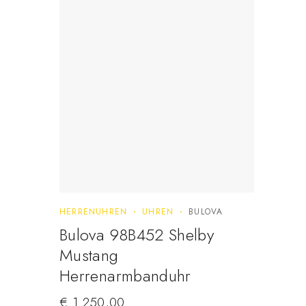
HERRENUHREN
UHREN
BULOVA
Bulova 98B452 Shelby
Mustang
Herrenarmbanduhr
€
1.250,00