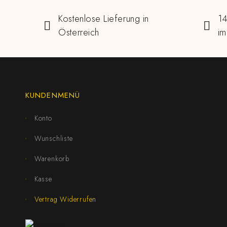
Kostenlose Lieferung in
14
Österreich
im
KUNDENMENÜ
Konto
Wunschliste
Warenkorb
Kasse
Vertrag Widerrufen