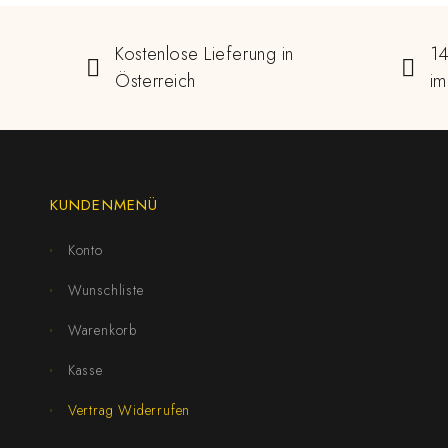
Kostenlose Lieferung in
14
Österreich
im
KUNDENMENÜ
Konto
Wunschliste
Warenkorb
Kasse
Vertrag Widerrufen