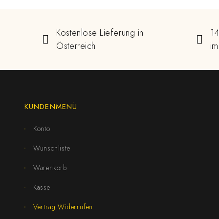
Kostenlose Lieferung in
14
Österreich
im
KUNDENMENÜ
Konto
Wunschliste
Warenkorb
Kasse
Vertrag Widerrufen