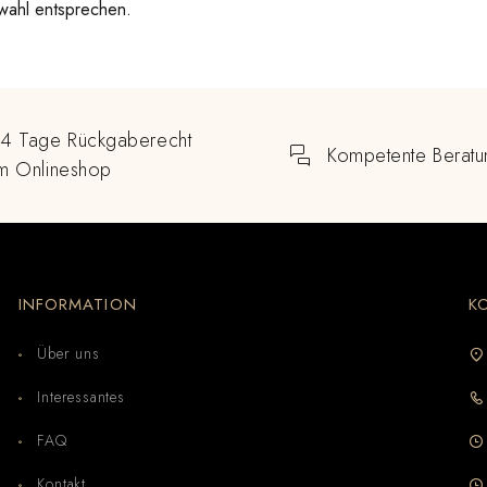
wahl entsprechen.
14 Tage Rückgaberecht
Kompetente Beratu
im Onlineshop
INFORMATION
K
Über uns
Interessantes
FAQ
Kontakt