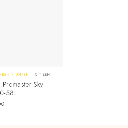
HREN
UHREN
CITIZEN
n Promaster Sky
0-58L
00