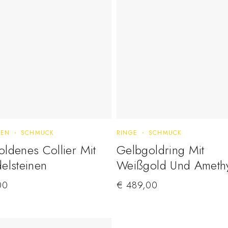
TEN
SCHMUCK
RINGE
SCHMUCK
ldenes Collier Mit
Gelbgoldring Mit
elsteinen
Weißgold Und Amethy
00
€
489,00