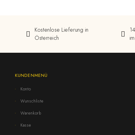
Kostenlose Lieferung in
14
Österreich
im
KUNDENMENÜ
Konto
Wunschliste
Warenkorb
Kasse