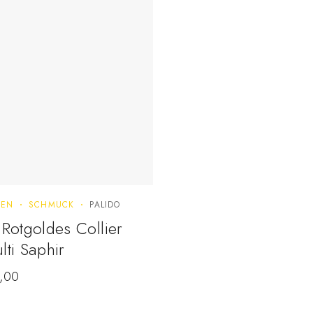
TEN
SCHMUCK
PALIDO
 Rotgoldes Collier
lti Saphir
,00