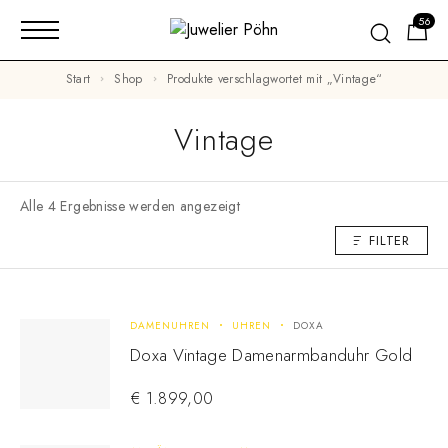
56
Start
Shop
Produkte verschlagwortet mit „Vintage“
Vintage
Alle 4 Ergebnisse werden angezeigt
FILTER
DAMENUHREN
UHREN
DOXA
Doxa Vintage Damenarmbanduhr Gold
€
1.899,00