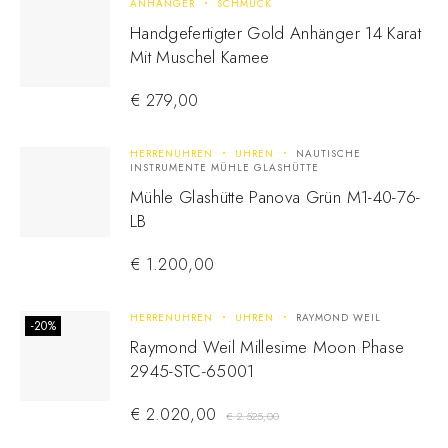
ANHÄNGER
SCHMUCK
Handgefertigter Gold Anhänger 14 Karat
Mit Muschel Kamee
€
279,00
HERRENUHREN
UHREN
NAUTISCHE
INSTRUMENTE MÜHLE GLASHÜTTE
Mühle Glashütte Panova Grün M1-40-76-
LB
€
1.200,00
HERRENUHREN
UHREN
RAYMOND WEIL
-20%
Raymond Weil Millesime Moon Phase
2945-STC-65001
€
2.020,00
€
2.525,00