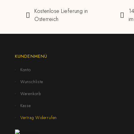
Kostenlose Lieferung in
14
Österreich
im
KUNDENMENÜ
Konto
Wunschliste
Warenkorb
Kasse
Vertrag Widerrufen