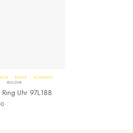
REN
RINGE
SCHMUCK
N
BULOVA
 Ring Uhr 97L188
00